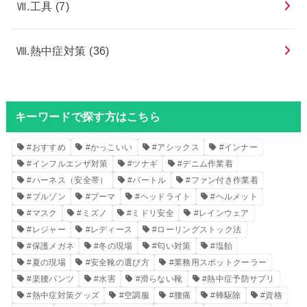
Ⅶ.工具
(7)
Ⅷ.熱中症対策
(36)
キーワードで探す方はこちら
#おすすめ
#かっこいい
#アシックス
#インナー
#インフルエンザ対策
#ツナギ
#デニム作業着
#ハーネス（安全帯）
#バートル
#ファン付き作業着
#ブルゾン
#プーマ
#ヘッドライト
#ヘルメット
#マスク
#ミズノ
#ミドリ安全
#レインウェア
#レジャー
#レディース
#ローリングストック法
#保護メガネ
#冬の現場
#匂い対策
#塩飴
#夏の現場
#安全靴の選び方
#業務用スポットクーラー
#楽腰パンツ
#水害
#滑らない靴
#熱中症予防サプリ
#熱中症対策グッズ
#空調服
#腰痛
#蜂駆除
#資格