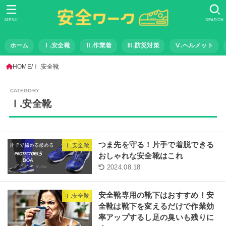
MENU
SEARCH
ホーム
Ⅰ.安全靴
Ⅱ.作業着
Ⅲ.防災対策
Ⅴ.ヘルメット
HOME
Ⅰ.安全靴
Ⅰ.安全靴
つま先を守る！片手で着脱できる
Ⅰ.安全靴
おしゃれな安全靴はこれ
2024.08.18
安全靴専用の靴下はおすすめ！安
Ⅰ.安全靴
全靴は靴下を変えるだけで作業効
率アップするし足の臭いも残りに