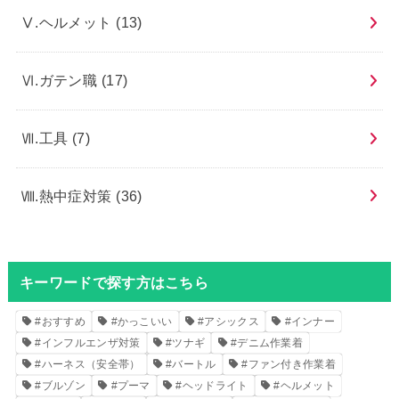
Ⅴ.ヘルメット
(13)
Ⅵ.ガテン職
(17)
Ⅶ.工具
(7)
Ⅷ.熱中症対策
(36)
キーワードで探す方はこちら
#おすすめ
#かっこいい
#アシックス
#インナー
#インフルエンザ対策
#ツナギ
#デニム作業着
#ハーネス（安全帯）
#バートル
#ファン付き作業着
#ブルゾン
#プーマ
#ヘッドライト
#ヘルメット