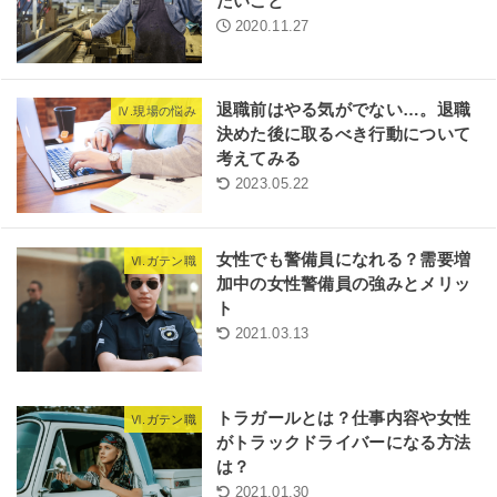
たいこと
2020.11.27
退職前はやる気がでない…。退職
Ⅳ.現場の悩み
決めた後に取るべき行動について
考えてみる
2023.05.22
女性でも警備員になれる？需要増
Ⅵ.ガテン職
加中の女性警備員の強みとメリッ
ト
2021.03.13
トラガールとは？仕事内容や女性
Ⅵ.ガテン職
がトラックドライバーになる方法
は？
2021.01.30