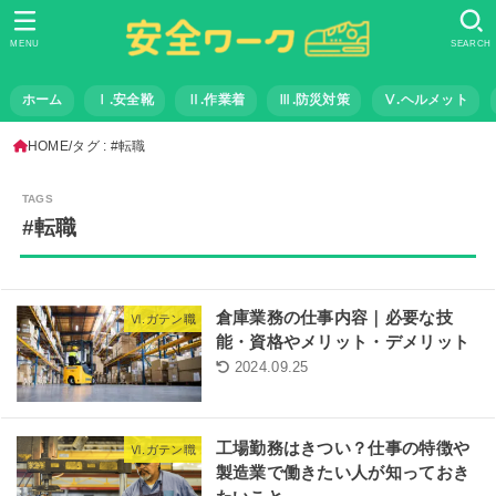
MENU
SEARCH
ホーム
Ⅰ.安全靴
Ⅱ.作業着
Ⅲ.防災対策
Ⅴ.ヘルメット
HOME
タグ : #転職
#転職
倉庫業務の仕事内容｜必要な技
Ⅵ.ガテン職
能・資格やメリット・デメリット
2024.09.25
工場勤務はきつい？仕事の特徴や
Ⅵ.ガテン職
製造業で働きたい人が知っておき