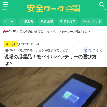
MENU
SEARCH
ホーム
Ⅰ.安全靴
Ⅱ.作業着
Ⅲ.防災対策
Ⅴ.ヘルメット
HOME
Ⅶ.工具
現場の必需品！モバイルバッテリーの選び方は？
2020.11.24
Ⅶ.工具
安全くん
本ページはプロモーションが含まれています。
現場の必需品！モバイルバッテリーの選び方
は？