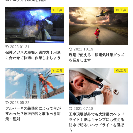
Ⅶ.工具
Ⅶ.工具
2023.01.31
2021.10.19
保護メガネの種類と選び方！用途
現場で使える！静電気対策グッズ
に合わせて快適に作業しましょう
を紹介します
Ⅶ.工具
Ⅶ.工具
2023.05.22
フルハーネス義務化によって何が
2021.07.18
変わった？改正内容と取るべき対
工事現場以外でも大活躍のヘッド
策・罰則
ライト！夏はキャンプにも使える
防水で明るいヘッドライトを選ぼ
う