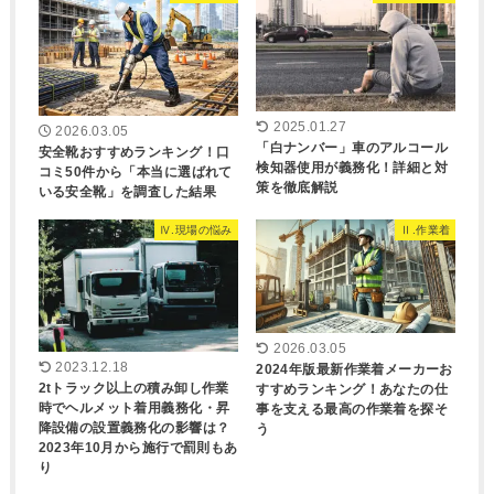
2025.01.27
2026.03.05
「白ナンバー」車のアルコール
安全靴おすすめランキング！口
検知器使用が義務化！詳細と対
コミ50件から「本当に選ばれて
策を徹底解説
いる安全靴」を調査した結果
Ⅳ.現場の悩み
Ⅱ.作業着
2026.03.05
2023.12.18
2024年版最新作業着メーカーお
2tトラック以上の積み卸し作業
すすめランキング！あなたの仕
時でヘルメット着用義務化・昇
事を支える最高の作業着を探そ
降設備の設置義務化の影響は？
う
2023年10月から施行で罰則もあ
り