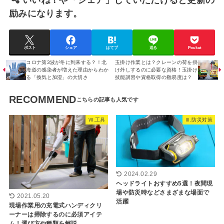
いいね！や「シェア」していだだけると更新の
励みになります。
ポスト
シェア
はてブ
送る
Pocket
コロナ第3波が冬に到来する？！北
玉掛け作業とは？クレーンの荷を掛
海道の感染者が増えた理由からわか
け外しするのに必要な資格！玉掛け
る「換気と加湿」の大切さ
技能講習や資格取得の難易度は？
RECOMMEND
Ⅶ.工具
Ⅲ.防災対策
2024.02.29
ヘッドライトおすすめ5選！夜間現
場や防災時などさまざまな場面で
2021.05.20
活躍
現場作業用の充電式ハンディクリ
ーナーは掃除するのに必須アイテ
ム！選び方や種類を解説