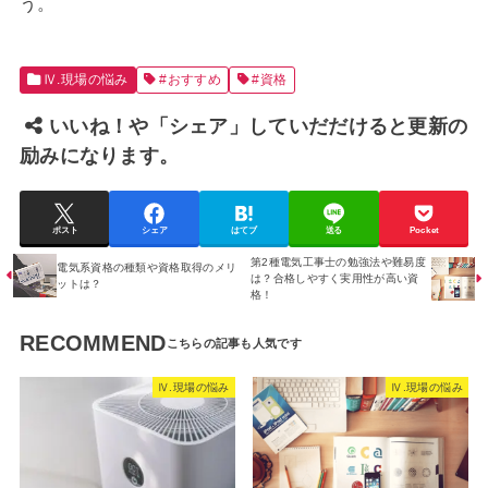
う。
Ⅳ.現場の悩み
#おすすめ
#資格
いいね！や「シェア」していだだけると更新の
励みになります。
ポスト
シェア
はてブ
送る
Pocket
第2種電気工事士の勉強法や難易度
電気系資格の種類や資格取得のメリ
は？合格しやすく実用性が高い資
ットは？
格！
RECOMMEND
Ⅳ.現場の悩み
Ⅳ.現場の悩み