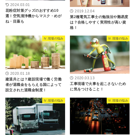
2024.03.01
花粉症対策グッズのおすすめ10
2019.12.04
選！空気清浄機からマスク・めが
第2種電気工事士の勉強法や難易度
ね・目薬も
は？合格しやすく実用性が高い資
格！
Ⅳ.現場の悩み
Ⅳ.現場の悩み
2020.01.18
2020.03.13
建退共とは？建設現場で働く労働
工事現場で火事を起こさないため
者が退職金をもらえる国によって
に気をつけること！
設立された退職金制度！
Ⅳ.現場の悩み
Ⅳ.現場の悩み