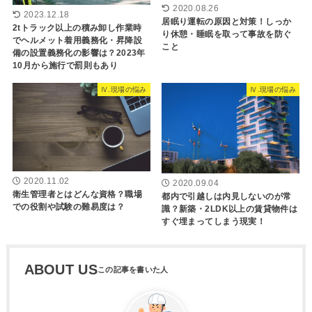
2020.08.26
2023.12.18
居眠り運転の原因と対策！しっか
2tトラック以上の積み卸し作業時
り休憩・睡眠を取って事故を防ぐ
でヘルメット着用義務化・昇降設
こと
備の設置義務化の影響は？2023年
10月から施行で罰則もあり
Ⅳ.現場の悩み
Ⅳ.現場の悩み
2020.11.02
2020.09.04
衛生管理者とはどんな資格？職場
都内で引越しは内見しないのが常
での役割や試験の難易度は？
識？新築・2LDK以上の賃貸物件は
すぐ埋まってしまう現実！
ABOUT US