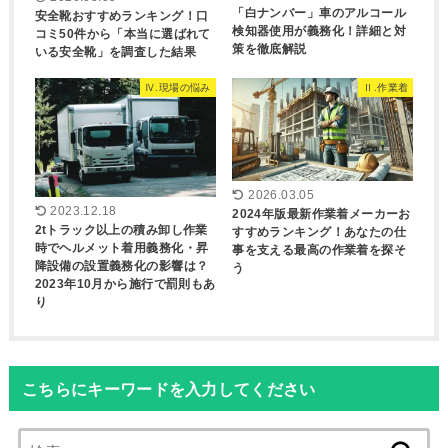
「白ナンバー」車のアルコール
安全靴おすすめランキング！口
検知器使用が義務化！詳細と対
コミ50件から「本当に選ばれて
策を徹底解説
いる安全靴」を調査した結果
Ⅳ.現場の悩み
Ⅱ.作業着
2026.03.05
2023.12.18
2024年版最新作業着メーカーお
2tトラック以上の積み卸し作業
すすめランキング！あなたの仕
時でヘルメット着用義務化・昇
事を支える最高の作業着を探そ
降設備の設置義務化の影響は？
う
2023年10月から施行で罰則もあ
り
こちらにキーワードを入力してください
検