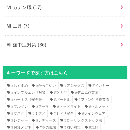
Ⅵ.ガテン職
(17)
Ⅶ.工具
(7)
Ⅷ.熱中症対策
(36)
キーワードで探す方はこちら
#おすすめ
#かっこいい
#アシックス
#インナー
#インフルエンザ対策
#ツナギ
#デニム作業着
#ハーネス（安全帯）
#バートル
#ファン付き作業着
#ブルゾン
#プーマ
#ヘッドライト
#ヘルメット
#マスク
#ミズノ
#ミドリ安全
#レインウェア
#レジャー
#レディース
#ローリングストック法
#保護メガネ
#冬の現場
#匂い対策
#塩飴