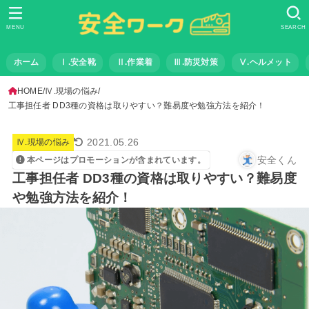
MENU
SEARCH
ホーム
Ⅰ.安全靴
Ⅱ.作業着
Ⅲ.防災対策
Ⅴ.ヘルメット
HOME
Ⅳ.現場の悩み
工事担任者 DD3種の資格は取りやすい？難易度や勉強方法を紹介！
2021.05.26
Ⅳ.現場の悩み
安全くん
本ページはプロモーションが含まれています。
工事担任者 DD3種の資格は取りやすい？難易度
や勉強方法を紹介！