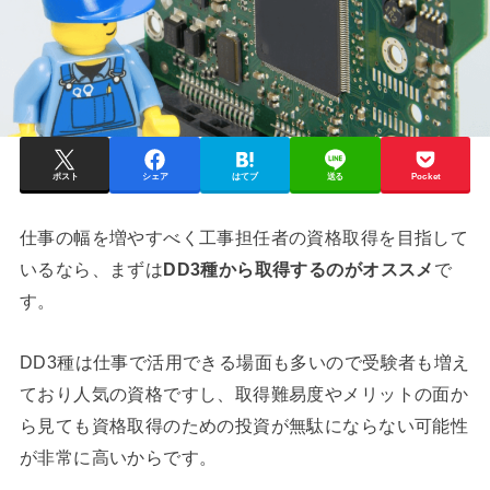
ポスト
シェア
はてブ
送る
Pocket
仕事の幅を増やすべく工事担任者の資格取得を目指して
いるなら、まずは
DD3種から取得するのがオススメ
で
す。
DD3種は仕事で活用できる場面も多いので受験者も増え
ており人気の資格ですし、取得難易度やメリットの面か
ら見ても資格取得のための投資が無駄にならない可能性
が非常に高いからです。