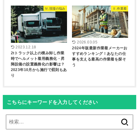
Ⅳ.現場の悩み
Ⅱ.作業着
2026.03.05
2023.12.18
2024年版最新作業着メーカーお
2tトラック以上の積み卸し作業
すすめランキング！あなたの仕
時でヘルメット着用義務化・昇
事を支える最高の作業着を探そ
降設備の設置義務化の影響は？
う
2023年10月から施行で罰則もあ
り
こちらにキーワードを入力してください
検
索: