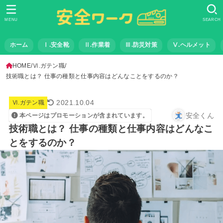
MENU
SEARCH
ホーム
Ⅰ.安全靴
Ⅱ.作業着
Ⅲ.防災対策
Ⅴ.ヘルメット
HOME
Ⅵ.ガテン職
技術職とは？ 仕事の種類と仕事内容はどんなことをするのか？
2021.10.04
Ⅵ.ガテン職
安全くん
本ページはプロモーションが含まれています。
技術職とは？ 仕事の種類と仕事内容はどんなこ
とをするのか？