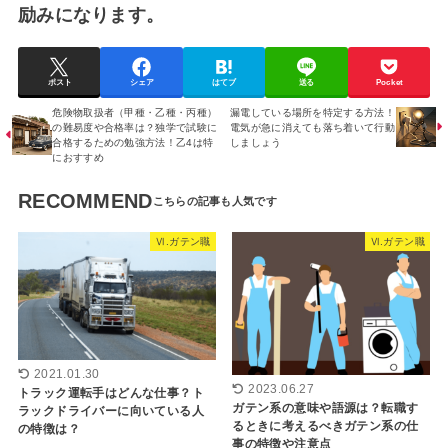
励みになります。
ポスト
シェア
はてブ
送る
Pocket
危険物取扱者（甲種・乙種・丙種）
漏電している場所を特定する方法！
の難易度や合格率は？独学で試験に
電気が急に消えても落ち着いて行動
合格するための勉強方法！乙4は特
しましょう
におすすめ
RECOMMEND
Ⅵ.ガテン職
Ⅵ.ガテン職
2021.01.30
2023.06.27
トラック運転手はどんな仕事？ト
ガテン系の意味や語源は？転職す
ラックドライバーに向いている人
るときに考えるべきガテン系の仕
の特徴は？
事の特徴や注意点