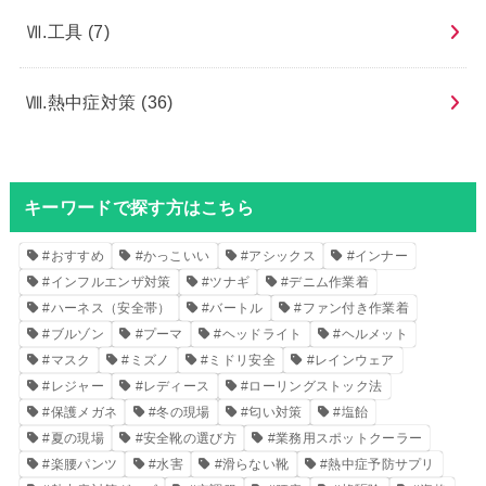
Ⅶ.工具
(7)
Ⅷ.熱中症対策
(36)
キーワードで探す方はこちら
#おすすめ
#かっこいい
#アシックス
#インナー
#インフルエンザ対策
#ツナギ
#デニム作業着
#ハーネス（安全帯）
#バートル
#ファン付き作業着
#ブルゾン
#プーマ
#ヘッドライト
#ヘルメット
#マスク
#ミズノ
#ミドリ安全
#レインウェア
#レジャー
#レディース
#ローリングストック法
#保護メガネ
#冬の現場
#匂い対策
#塩飴
#夏の現場
#安全靴の選び方
#業務用スポットクーラー
#楽腰パンツ
#水害
#滑らない靴
#熱中症予防サプリ