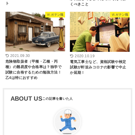
ト
くべきこと
Ⅵ.ガテン職
Ⅵ.ガテン職
2021.09.30
2020.10.19
危険物取扱者（甲種・乙種・丙
電気工事士など、資格試験や検定
種）の難易度や合格率は？独学で
試験が軒並みコロナの影響で中止
試験に合格するための勉強方法！
か延期！
乙4は特におすすめ
ABOUT US