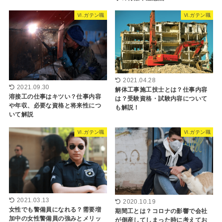
Ⅵ.ガテン職
Ⅵ.ガテン職
2021.04.28
2021.09.30
解体工事施工技士とは？仕事内容
溶接工の仕事はキツい？仕事内容
は？受験資格・試験内容について
や年収、必要な資格と将来性につ
も解説！
いて解説
Ⅵ.ガテン職
Ⅵ.ガテン職
2021.03.13
2020.10.19
女性でも警備員になれる？需要増
期間工とは？コロナの影響で会社
加中の女性警備員の強みとメリッ
が倒産してしまった時に考えてお