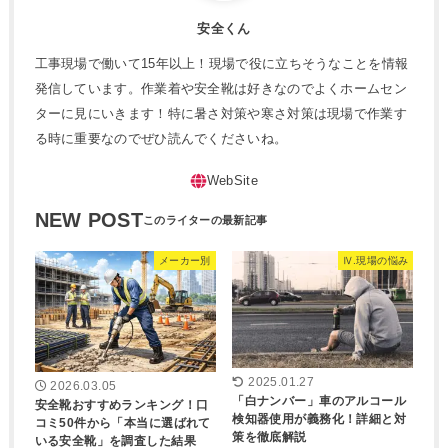
安全くん
工事現場で働いて15年以上！現場で役に立ちそうなことを情報
発信しています。作業着や安全靴は好きなのでよくホームセン
ターに見にいきます！特に暑さ対策や寒さ対策は現場で作業す
る時に重要なのでぜひ読んでくださいね。
NEW POST
メーカー別
Ⅳ.現場の悩み
2025.01.27
2026.03.05
「白ナンバー」車のアルコール
安全靴おすすめランキング！口
検知器使用が義務化！詳細と対
コミ50件から「本当に選ばれて
策を徹底解説
いる安全靴」を調査した結果