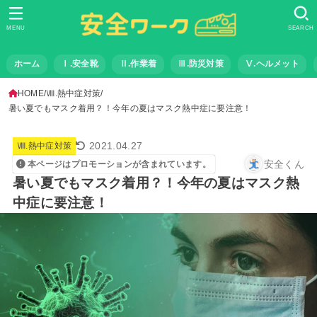
MENU
SEARCH
ホーム
Ⅰ.安全靴
Ⅱ.作業着
Ⅲ.防災対策
Ⅴ.ヘルメット
HOME
Ⅷ.熱中症対策
暑い夏でもマスク着用？！今年の夏はマスク熱中症に要注意！
2021.04.27
Ⅷ.熱中症対策
安全くん
本ページはプロモーションが含まれています。
暑い夏でもマスク着用？！今年の夏はマスク熱
中症に要注意！