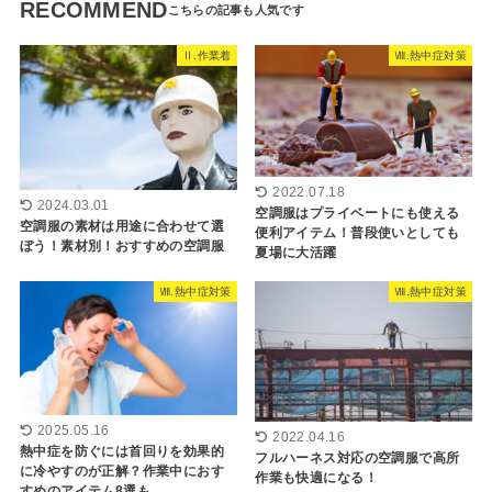
RECOMMEND
Ⅱ.作業着
Ⅷ.熱中症対策
2022.07.18
2024.03.01
空調服はプライベートにも使える
空調服の素材は用途に合わせて選
便利アイテム！普段使いとしても
ぼう！素材別！おすすめの空調服
夏場に大活躍
Ⅷ.熱中症対策
Ⅷ.熱中症対策
2025.05.16
2022.04.16
熱中症を防ぐには首回りを効果的
フルハーネス対応の空調服で高所
に冷やすのが正解？作業中におす
作業も快適になる！
すめのアイテム8選も