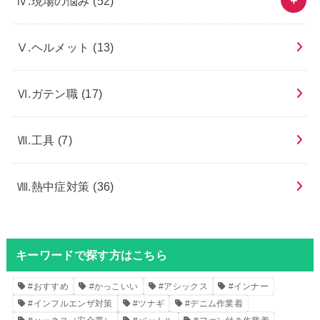
Ⅳ.現場の悩み
(52)
Ⅴ.ヘルメット
(13)
Ⅵ.ガテン職
(17)
Ⅶ.工具
(7)
Ⅷ.熱中症対策
(36)
キーワードで探す方はこちら
#おすすめ
#かっこいい
#アシックス
#インナー
#インフルエンザ対策
#ツナギ
#デニム作業着