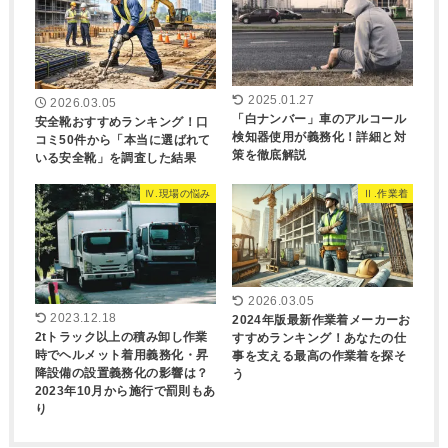
2025.01.27
2026.03.05
「白ナンバー」車のアルコール
安全靴おすすめランキング！口
検知器使用が義務化！詳細と対
コミ50件から「本当に選ばれて
策を徹底解説
いる安全靴」を調査した結果
Ⅳ.現場の悩み
Ⅱ.作業着
2026.03.05
2023.12.18
2024年版最新作業着メーカーお
2tトラック以上の積み卸し作業
すすめランキング！あなたの仕
時でヘルメット着用義務化・昇
事を支える最高の作業着を探そ
降設備の設置義務化の影響は？
う
2023年10月から施行で罰則もあ
り