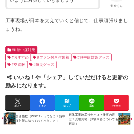
いように対策していきましょう
安全くん
工事現場が日本を支えていくと信じて、仕事頑張りまし
ょうね。
Ⅷ.熱中症対策
#おすすめ
#ファン付き作業着
#熱中症対策グッズ
#空調服
#防災グッズ
いいね！や「シェア」していだだけると更新の
励みになります。
ポスト
シェア
はてブ
送る
Pocket
解体工事施工技士とは？仕事内容
暑さ指数（WBGT）ってなに？熱中
は？受験資格・試験内容についても
症対策に知っておくべきこと！
解説！